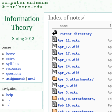
Index of notes/
Information
Theory
Parent directory
Spring 2012
Apr_11.wiki
Apr_12.wiki
course
Apr_17.wiki
home
notes
Apr_19.wiki
syllabus
Apr_24.wiki
resources
Apr_26.wiki
questions
assignments
|
next
Apr_3.attachments/
Apr_3.wiki
navigation
Apr_5.wiki
help
Feb_10.attachments/
.. /
. /
Feb_10.wiki
Feb_14.attachments/