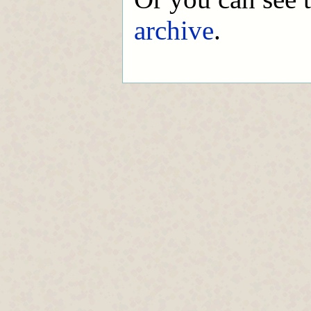
archive
.