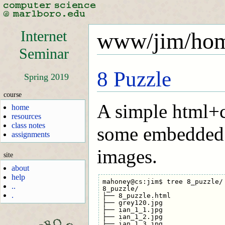
Internet
www/jim/ho
Seminar
8 Puzzle
Spring 2019
course
A simple html+
home
resources
class notes
some embedded c
assignments
images.
site
about
help
mahoney@cs:jim$ tree 8_puzzle/

..
8_puzzle/

.
├── 8_puzzle.html

├── grey120.jpg

├── ian_1_1.jpg

├── ian_1_2.jpg

├── ian_1_3.jpg
