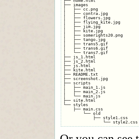
├── home.html

├── images

│   ├── cc.png

│   ├── contra.jpg

│   ├── flowers.jpg

│   ├── flying_kite.jpg

│   ├── jim.jpg

│   ├── kite.jpg

│   ├── somerights20.png

│   ├── tango.jpg

│   ├── trans5.gif

│   ├── trans6.gif

│   └── trans7.gif

├── js_1.html

├── js_2.html

├── js.html

├── kite.html

├── README.txt

├── screenshot.jpg

├── scripts

│   ├── main_1.js

│   ├── main_2.js

│   └── main.js

├── site.html

└── styles

    ├── main.css

        └── old

            ├── style1.css

Or you can see t