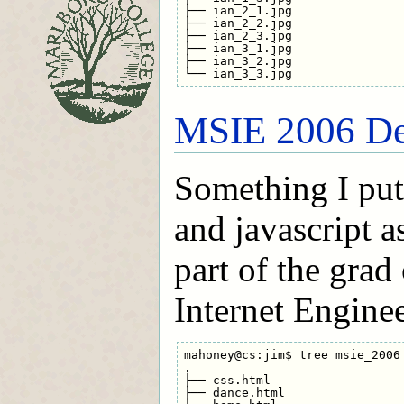
├── ian_2_1.jpg

├── ian_2_2.jpg

├── ian_2_3.jpg

├── ian_3_1.jpg

├── ian_3_2.jpg

MSIE 2006 D
Something I put 
and javascript a
part of the grad
Internet Engine
mahoney@cs:jim$ tree msie_2006

.

├── css.html

├── dance.html
